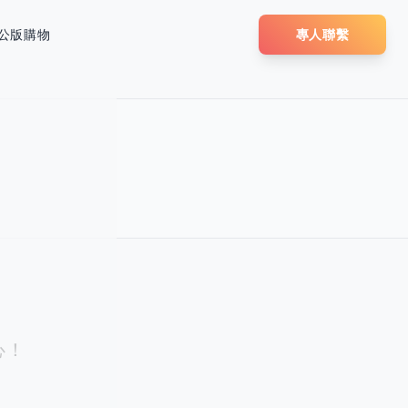
公版購物
專人聯繫
心！